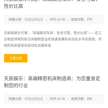
性价比高
所属分类：
官网品牌动态
2025-12-18
阅读次数：279
天辰辰娱乐代理:：“高端数控车床：安全可靠，性价比高”——在工
业制造领域的前沿突破制造业的快速发展和自动化水平的提高，传
统的机床逐渐向自动化设备转变
查看详情
天辰娱乐：高端精密机床制造商：为您量身定
制您的行业
所属分类：
官网品牌动态
2025-12-18
阅读次数：286