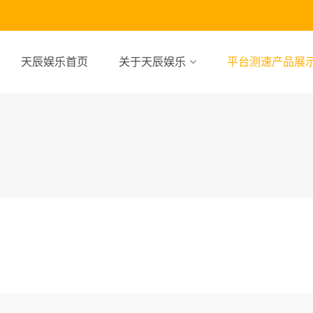
天辰娱乐首页
关于天辰娱乐
平台测速产品展