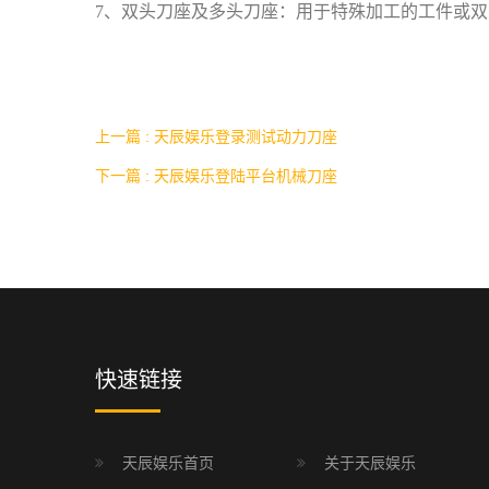
7、双头刀座及多头刀座：用于特殊加工的工件或
上一篇 : 天辰娱乐登录测试动力刀座
下一篇 : 天辰娱乐登陆平台机械刀座
快速链接
天辰娱乐首页
关于天辰娱乐