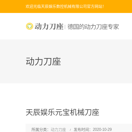
欢迎光临天辰娱乐数控机械有限公司官方网站！
动力刀座
天辰娱乐元宝机械刀座
所属分类：
动力刀座
发布时间：2020-10-29