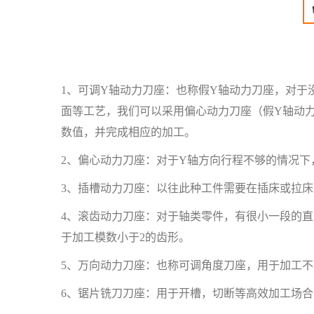
1、可调Y轴动力刀座：也称假Y轴动力刀座，对于
面等工艺，我们可以采用偏心动力刀座（假Y轴动
数值，并完成相应的加工。
2、偏心动力刀座：对于Y轴方向行程不够的情况下
3、插槽动力刀座：以往此种工件需要在插床或拉
4、滚齿动力刀座：对于轴类零件，有很小一段的
于加工模数小于2的齿形。
5、万向动力刀座：也称可调角度刀座，用于加工
6、锯片铣刀刀座：用于开槽，切断等高效加工场