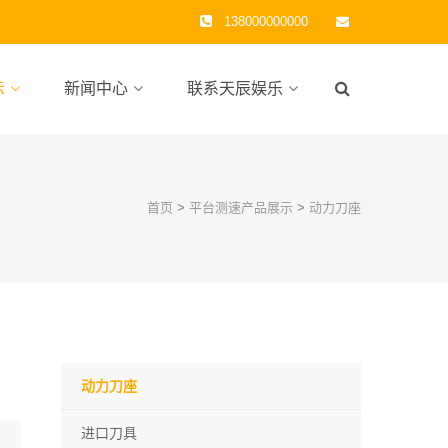
138000000000
示
新闻中心
联系天辰娱乐
首页
>
平台测速产品展示
>
动力刀座
动力刀座
进口刀具