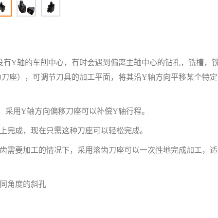
没有Y轴的车削中心，有时会遇到偏离主轴中心的钻孔，铣槽，
力刀座），可调节刀具的加工平面，将其沿Y轴方向平移某个特定
，采用Y轴方向偏移刀座可以补偿Y轴行程。
床上完成，现在只需这种刀座可以轻松完成。
直齿需要加工的情况下，采用滚齿刀座可以一次性地完成加工，适
不同角度的斜孔
合