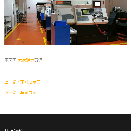
本文由:
天辰娱乐
提供
上一篇 : 车间展示二
下一篇 : 车间展示四