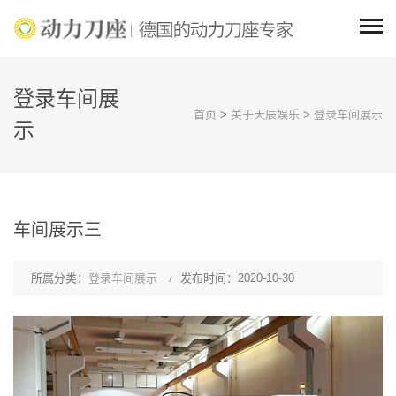
登录车间展
首页
>
关于天辰娱乐
>
登录车间展示
示
车间展示三
所属分类：
登录车间展示
发布时间：2020-10-30