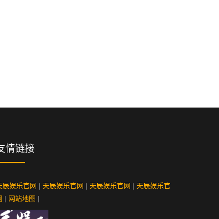
友情链接
天辰娱乐官网
|
天辰娱乐官网
|
天辰娱乐官网
|
天辰娱乐官
网
|
网站地图
|